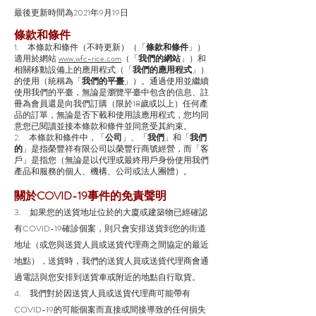
最後更新時間為2021年9月19日
條款和條件
1. 本條款和條件（不時更新）（「
條款和條件
」）
適用於網站
www.wfc-rice.com
（「
我們的網站
」）和
相關移動設備上的應用程式（「
我們的應用程式
」）
的使用（統稱為「
我們的平臺
」）。通過使用並繼續
使用我們的平臺，無論是瀏覽平臺中包含的信息、註
冊為會員還是向我們訂購（限於18歲或以上）任何產
品的訂單，無論是否下載和使用該應用程式，您均同
意您已閱讀並接本條款和條件並同意受其約束。
2. 本條款和條件中，「
公司
」、「
我們
」和「
我們
的
」是指榮豐祥有限公司以榮豐行商號經營，而「客
戶」是指您（無論是以代理或最終用戶身份使用我們
產品和服務的個人、機構、公司或法人團體）。
關於COVID-19事件的免責聲明
3. 如果您的送貨地址位於的大廈或建築物已經確認
有COVID-19確診個案，則只會安排送貨到您的街道
地址（或您與送貨人員或送貨代理商之間協定的最近
地點），送貨時，我們的送貨人員或送貨代理商會通
過電話與您安排到送貨車或附近的地點自行取貨。
4. 我們對於因送貨人員或送貨代理商可能帶有
COVID-19的可能個案而直接或間接導致的任何損失